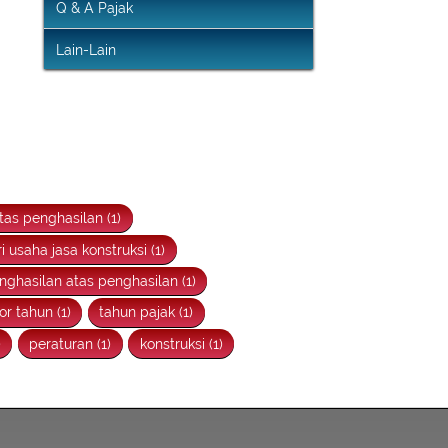
Infografis Pengampunan Pajak
Q & A Pajak
Lain-Lain
tas penghasilan (1)
i usaha jasa konstruksi (1)
nghasilan atas penghasilan (1)
r tahun (1)
tahun pajak (1)
)
peraturan (1)
konstruksi (1)