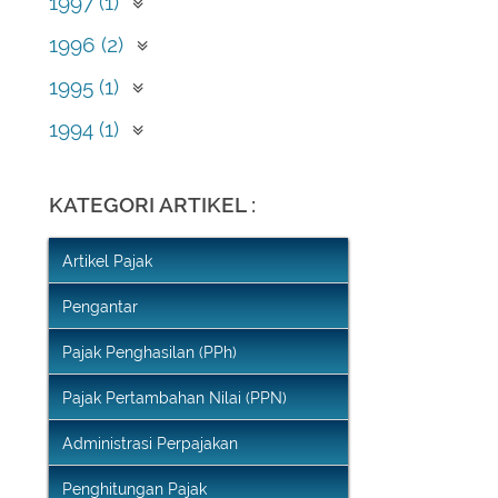
September (1)
1997 (1)
Mei (1)
1996 (2)
April (2)
1995 (1)
Februari (1)
1994 (1)
Desember (1)
KATEGORI ARTIKEL :
Artikel Pajak
Pengantar
Pajak Penghasilan (PPh)
Pajak Pertambahan Nilai (PPN)
Administrasi Perpajakan