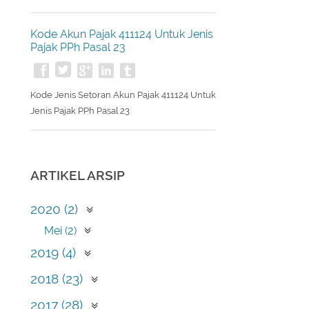
Kode Jenis Setoran Akun Pajak 411126
Untuk Jenis Pajak PPh Pasal 25/29 Badan
Kode Akun Pajak 411124 Untuk Jenis
Pajak PPh Pasal 23
Kode Jenis Setoran Akun Pajak 411124 Untuk
Jenis Pajak PPh Pasal 23
ARTIKEL ARSIP
2020 (2)
Mei (2)
2019 (4)
April (1)
2018 (23)