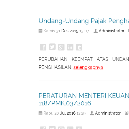
PENGUKUHAN DAN PENCABUTAN PENG
Undang-Undang Pajak Pengha
Des
2015
Administrator
Kamis 31
13:07
PERUBAHAN KEEMPAT ATAS UNDA
PENGHASILAN
selengkapnya
PERATURAN MENTERI KEUAN
118/PMK.03/2016
Jul
2016
Administrator
Rabu 20
12:29