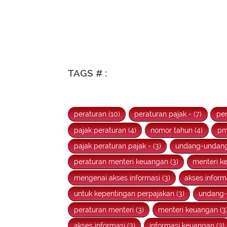
TAGS # :
peraturan (10)
peraturan pajak - (7)
per
pajak peraturan (4)
nomor tahun (4)
pm
pajak peraturan pajak - (3)
undang-undang
peraturan menteri keuangan (3)
menteri k
mengenai akses informasi (3)
akses inform
untuk kepentingan perpajakan (3)
undang-
peraturan menteri (3)
menteri keuangan (3