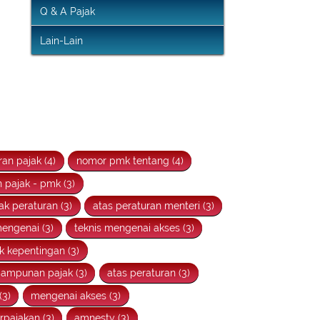
Infografis Pengampunan Pajak
Q & A Pajak
Lain-Lain
ran pajak (4)
nomor pmk tentang (4)
 pajak - pmk (3)
k peraturan (3)
atas peraturan menteri (3)
mengenai (3)
teknis mengenai akses (3)
 kepentingan (3)
ampunan pajak (3)
atas peraturan (3)
(3)
mengenai akses (3)