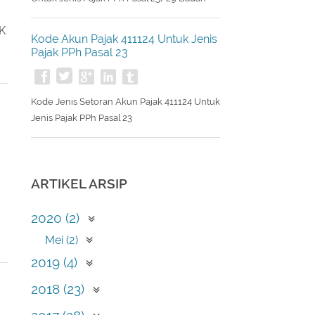
Kode Jenis Setoran Akun Pajak 411126
Untuk Jenis Pajak PPh Pasal 25/29 Badan
AK
Kode Akun Pajak 411124 Untuk Jenis
Pajak PPh Pasal 23
Kode Jenis Setoran Akun Pajak 411124 Untuk
Jenis Pajak PPh Pasal 23
ARTIKEL ARSIP
2020 (2)
Mei (2)
2019 (4)
April (1)
2018 (23)