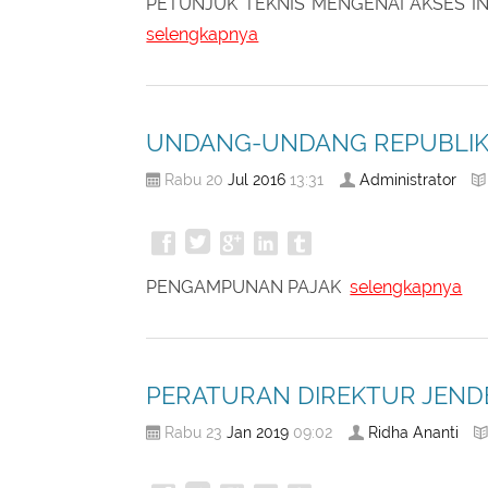
PETUNJUK TEKNIS MENGENAI AKSES 
selengkapnya
UNDANG-UNDANG REPUBLIK 
Jul
2016
Administrator
Rabu 20
13:31
PENGAMPUNAN PAJAK
selengkapnya
PERATURAN DIREKTUR JENDE
Jan
2019
Ridha Ananti
Rabu 23
09:02