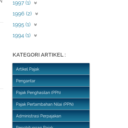
1999 (1)
September (1)
AN
1997 (1)
Mei (1)
1996 (2)
April (2)
1995 (1)
Februari (1)
1994 (1)
Desember (1)
KATEGORI ARTIKEL :
Artikel Pajak
Pengantar
Pajak Penghasilan (PPh)
Pajak Pertambahan Nilai (PPN)
Administrasi Perpajakan