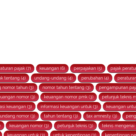
aturan pajak (7)
keuangan (6)
perpajakan (5)
pajak peratu
k tentang (4)
undang-undang (4)
perubahan (4)
peraturan
 nomor tahun (3)
nomor tahun tentang (3)
pengampunan paja
euangan nomor (3)
keuangan nomor pmk (3)
petunjuk teknis 
asi keuangan (3)
informasi keuangan untuk (3)
keuangan untuk
undang nomor (3)
tahun tentang (3)
tax amnesty (3)
peng
)
keuangan nomor (3)
petunjuk teknis (3)
teknis mengenai 