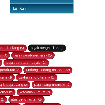
Infografis Pengampunan Pajak
Q & A Pajak
Lain-Lain
hun tentang (5)
pajak penghasilan (5)
n (3)
pajak peraturan pajak (3)
pajak peraturan pajak - (2)
eraturan (2)
undang-undang no tahun (2)
saha (2)
usaha yang diterima (2)
ajib pajak yang (2)
pajak yang memiliki (2)
omor (2)
ketentuan umum (2)