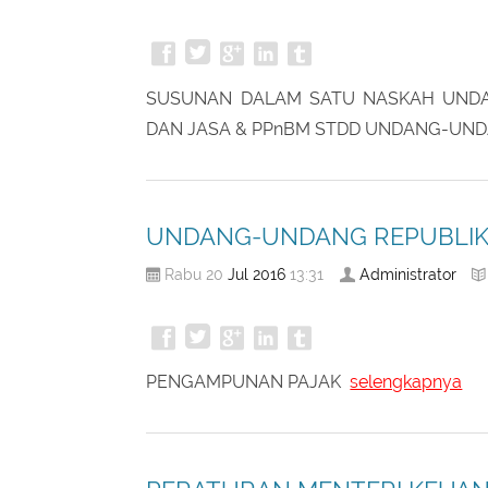
Undang-Undang Pajak Pertam
Des
2015
Administrator
Kamis 31
10:20
SUSUNAN DALAM SATU NASKAH UNDA
DAN JASA & PPnBM STDD UNDANG-UND
UNDANG-UNDANG REPUBLIK 
Jul
2016
Administrator
Rabu 20
13:31
PENGAMPUNAN PAJAK
selengkapnya