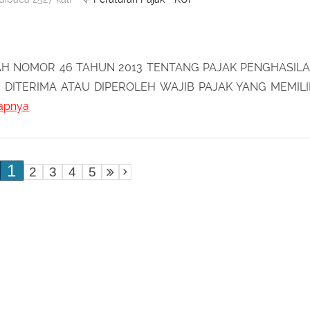
DERAL PAJAK NOMOR : SE - 42/PJ/2013
Peraturan Pajak - KUP
dibaca 2527 kali
H NOMOR 46 TAHUN 2013 TENTANG PAJAK PENGHASIL
DITERIMA ATAU DIPEROLEH WAJIB PAJAK YANG MEMILI
apnya
1
2
3
4
5