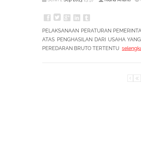
SURAT EDARAN DIREKTUR JEN
Sep
2013
Ridha Ananti
Senin 2
13:57
PELAKSANAAN PERATURAN PEMERINTA
ATAS PENGHASILAN DARI USAHA YANG 
PEREDARAN BRUTO TERTENTU
selengk