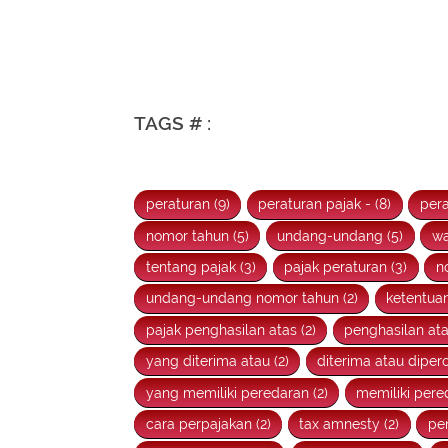
TAGS # :
peraturan (9)
peraturan pajak - (8)
pera
nomor tahun (5)
undang-undang (5)
wa
tentang pajak (3)
pajak peraturan (3)
n
undang-undang nomor tahun (2)
ketentua
pajak penghasilan atas (2)
penghasilan ata
yang diterima atau (2)
diterima atau dipero
yang memiliki peredaran (2)
memiliki pere