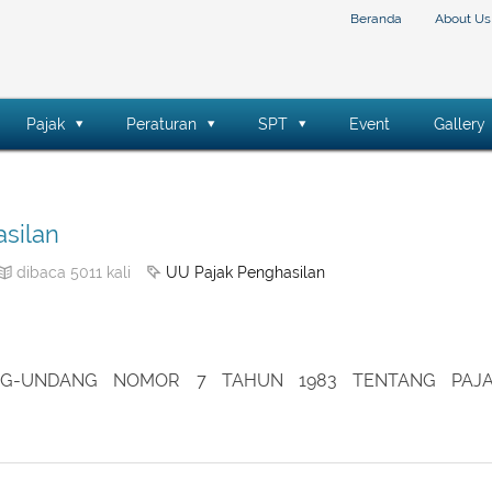
Beranda
About Us
Pajak
Peraturan
SPT
Event
Gallery
silan
UU Pajak Penghasilan
dibaca 5011 kali
NG-UNDANG NOMOR 7 TAHUN 1983 TENTANG PAJ