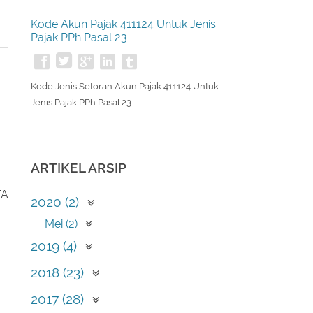
Kode Jenis Setoran Akun Pajak 411126
Untuk Jenis Pajak PPh Pasal 25/29 Badan
AK
Kode Akun Pajak 411124 Untuk Jenis
Pajak PPh Pasal 23
Kode Jenis Setoran Akun Pajak 411124 Untuk
Jenis Pajak PPh Pasal 23
ARTIKEL ARSIP
TA
2020 (2)
Mei (2)
2019 (4)
April (1)
2018 (23)