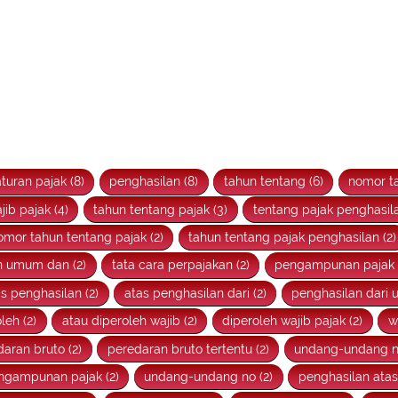
turan pajak (8)
penghasilan (8)
tahun tentang (6)
nomor ta
jib pajak (4)
tahun tentang pajak (3)
tentang pajak penghasila
omor tahun tentang pajak (2)
tahun tentang pajak penghasilan (2)
n umum dan (2)
tata cara perpajakan (2)
pengampunan pajak p
s penghasilan (2)
atas penghasilan dari (2)
penghasilan dari u
leh (2)
atau diperoleh wajib (2)
diperoleh wajib pajak (2)
w
daran bruto (2)
peredaran bruto tertentu (2)
undang-undang n