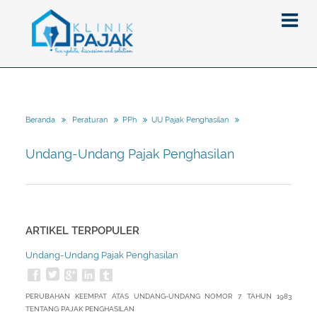
Berita
Beranda
Peraturan
PPh
UU Pajak Penghasilan
Artikel
Undang-Undang Pajak Penghasilan
Pajak
Peraturan
Pengantar
SPT
Pajak Penghasilan (PPh)
PPh
ARTIKEL TERPOPULER
Event
Pajak Pertambahan Nilai (PPN)
PPN
SPT Masa
Undang-Undang Pajak Penghasilan
Gallery
Administrasi Perpajakan
KUP
SPT Tahunan
Tax Amnesty
Penghitungan Pajak
Update Aturan Pajak
Formulir Pajak
PERUBAHAN KEEMPAT ATAS UNDANG-UNDANG NOMOR 7 TAHUN 1983
Beranda
Aturan Pajak Lainnya
Pengampunan Pajak
TENTANG PAJAK PENGHASILAN