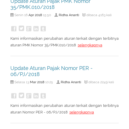
Update Aturan Pajak PMK Nomor
About Us
Peraturan Pengampunan Pajak
35/PMK.010/2018
Q & A Pajak
Infografis Pengampunan Pajak
Apr
2018
Ridha Ananti
Senin 16
15:50
dibaca 4163 kali
Kontak Kami
Sitemap
Kami informasikan perubahan aturan terkait dengan terbitnya
aturan PMK Nomor 35/PMK.010/2018
selengkapnya
Update Aturan Pajak Nomor PER -
06/PJ/2018
Mar
2018
Ridha Ananti
Selasa 13
10:25
dibaca 2249 kali
Kami informasikan perubahan aturan terkait dengan terbitnya
aturan Nomor PER - 06/PJ/2018
selengkapnya