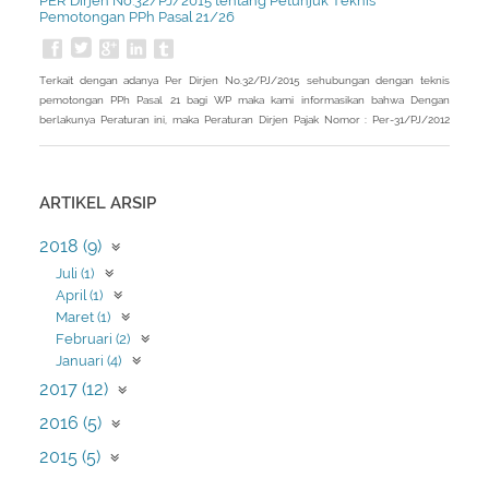
PER Dirjen No.32/PJ/2015 tentang Petunjuk Teknis
Pemotongan PPh Pasal 21/26
Terkait dengan adanya Per Dirjen No.32/PJ/2015 sehubungan dengan teknis
pemotongan PPh Pasal 21 bagi WP maka kami informasikan bahwa Dengan
berlakunya Peraturan ini, maka Peraturan Dirjen Pajak Nomor : Per-31/PJ/2012
dicabut. Peraturan ini diterbitkan sebagai kelanjutan dari Peraturan Menteri
Keuangan Nomor:122/PMK.010/2015 terkait penyesuaian PTKP
ARTIKEL ARSIP
2018 (9)
Juli (1)
April (1)
Maret (1)
Februari (2)
Januari (4)
2017 (12)
Desember (12)
2016 (5)
Maret (3)
2015 (5)
Januari (2)
Desember (5)