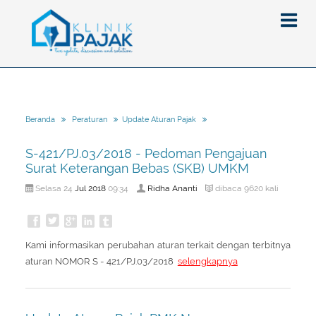
Berita
Beranda
Peraturan
Update Aturan Pajak
Artikel
S-421/PJ.03/2018 - Pedoman Pengajuan
Pajak
Surat Keterangan Bebas (SKB) UMKM
Peraturan
Pengantar
Jul
2018
Ridha Ananti
Selasa 24
09:34
dibaca 9620 kali
SPT
Pajak Penghasilan (PPh)
PPh
Event
Pajak Pertambahan Nilai (PPN)
PPN
SPT Masa
Kami informasikan perubahan aturan terkait dengan terbitnya
Gallery
Administrasi Perpajakan
KUP
SPT Tahunan
aturan NOMOR S - 421/PJ.03/2018
selengkapnya
Tax Amnesty
Penghitungan Pajak
Update Aturan Pajak
Formulir Pajak
Beranda
Aturan Pajak Lainnya
Pengampunan Pajak