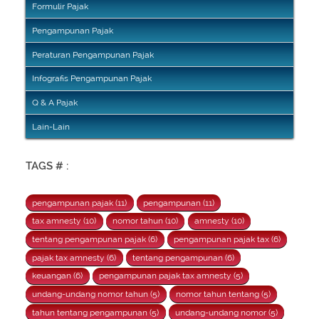
Formulir Pajak
Pengampunan Pajak
Peraturan Pengampunan Pajak
Infografis Pengampunan Pajak
Q & A Pajak
Lain-Lain
TAGS # :
pengampunan pajak (11)
pengampunan (11)
tax amnesty (10)
nomor tahun (10)
amnesty (10)
tentang pengampunan pajak (6)
pengampunan pajak tax (6)
pajak tax amnesty (6)
tentang pengampunan (6)
keuangan (6)
pengampunan pajak tax amnesty (5)
undang-undang nomor tahun (5)
nomor tahun tentang (5)
tahun tentang pengampunan (5)
undang-undang nomor (5)