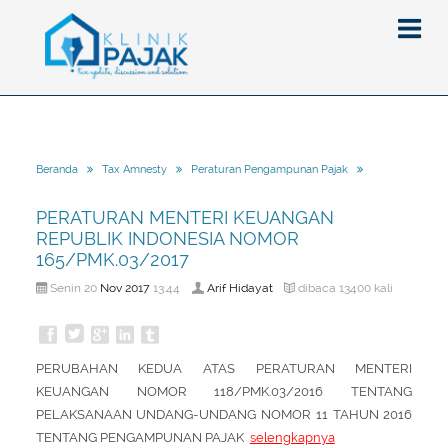
Berita
Beranda
Tax Amnesty
Peraturan Pengampunan Pajak
Artikel
PERATURAN MENTERI KEUANGAN
Pajak
REPUBLIK INDONESIA NOMOR
165/PMK.03/2017
Peraturan
Pengantar
Nov
2017
Arif Hidayat
Senin 20
13:44
dibaca 13400 kali
SPT
Pajak Penghasilan (PPh)
PPh
Event
Pajak Pertambahan Nilai (PPN)
PPN
SPT Masa
Gallery
Administrasi Perpajakan
KUP
SPT Tahunan
PERUBAHAN KEDUA ATAS PERATURAN MENTERI
KEUANGAN NOMOR 118/PMK.03/2016 TENTANG
Tax Amnesty
Penghitungan Pajak
Update Aturan Pajak
Formulir Pajak
PELAKSANAAN UNDANG-UNDANG NOMOR 11 TAHUN 2016
Beranda
Aturan Pajak Lainnya
Pengampunan Pajak
TENTANG PENGAMPUNAN PAJAK
selengkapnya