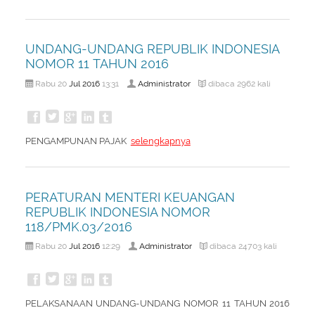
About Us
Peraturan Pengampunan Pajak
Q & A Pajak
Infografis Pengampunan Pajak
UNDANG-UNDANG REPUBLIK INDONESIA
Kontak Kami
NOMOR 11 TAHUN 2016
Jul
2016
Administrator
Sitemap
Rabu 20
13:31
dibaca 2962 kali
PENGAMPUNAN PAJAK
selengkapnya
PERATURAN MENTERI KEUANGAN
REPUBLIK INDONESIA NOMOR
118/PMK.03/2016
Jul
2016
Administrator
Rabu 20
12:29
dibaca 24703 kali
PELAKSANAAN UNDANG-UNDANG NOMOR 11 TAHUN 2016