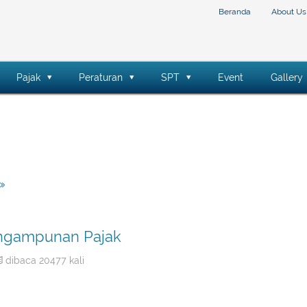
Beranda
About Us
Pajak
Peraturan
SPT
Event
Gallery
engampunan Pajak
dibaca 20477 kali