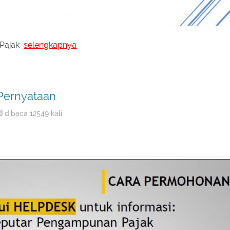
 Pajak
selengkapnya
Pernyataan
dibaca 12549 kali