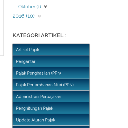
Oktober (1)
2016 (10)
Juli (10)
KATEGORI ARTIKEL :
Artikel Pajak
Pengantar
Pajak Penghasilan (PPh)
Pajak Pertambahan Nilai (PPN)
Administrasi Perpajakan
Penghitungan Pajak
Update Aturan Pajak
AK