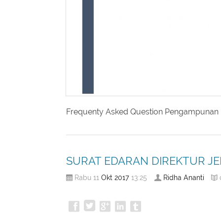
Frequenty Asked Question Pengampunan 
SURAT EDARAN DIREKTUR JE
Okt
2017
Ridha Ananti
Rabu 11
13:25
PETUNJUK PELAKSANAAN PEMBETU