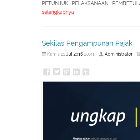
selengkapnya
Sekilas Pengampunan Pajak
Jul
2016
Administrator
Kamis 21
20:41