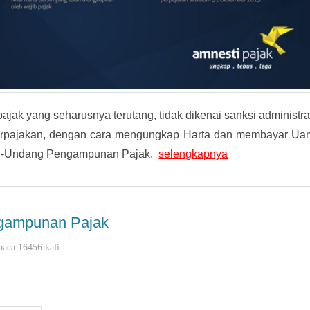
k yang seharusnya terutang, tidak dikenai sanksi administra
perpajakan, dengan cara mengungkap Harta dan membayar Ua
ng-Undang Pengampunan Pajak.
selengkapnya
ngampunan Pajak
baca 16456 kali