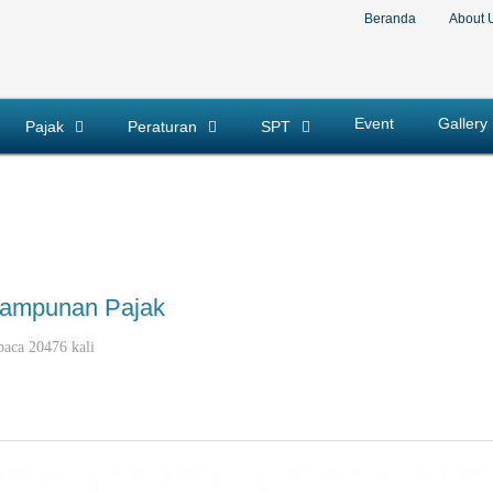
Beranda
About 
Event
Gallery
Pajak
Peraturan
SPT
gampunan Pajak
baca 20476 kali