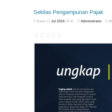
Sekilas Pengampunan Pajak
Kamis 21
Jul
2016
20:41
Administrator
di