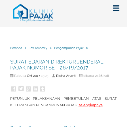
Berita
Beranda
Tax Amnesty
Pengampunan Pajak
Artikel
SURAT EDARAN DIREKTUR JENDERAL
Pajak
PAJAK NOMOR SE - 26/PJ/2017
Peraturan
Pengantar
Okt
2017
Ridha Ananti
Rabu 11
13:25
dibaca 2468 kali
SPT
Pajak Penghasilan (PPh)
PPh
Event
Pajak Pertambahan Nilai (PPN)
PPN
SPT Masa
PETUNJUK PELAKSANAAN PEMBETULAN ATAS SURAT
Gallery
Administrasi Perpajakan
KUP
SPT Tahunan
KETERANGAN PENGAMPUNAN PAJAK
selengkapnya
Tax Amnesty
Penghitungan Pajak
Update Aturan Pajak
Formulir Pajak
Beranda
Aturan Pajak Lainnya
Pengampunan Pajak