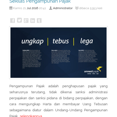
Sekilas Pengampunan Pajak
About Us
Peraturan Pengampunan Pajak
Jul
2016
Administrator
Kamis 21
20:41
dibaca 5353 kali
Q & A Pajak
Infografis Pengampunan Pajak
Kontak Kami
Sitemap
Pengampunan Pajak adalah penghapusan pajak yang
seharusnya terutang, tidak dikenai sanksi administrasi
perpajakan dan sanksi pidana di bidang perpajakan, dengan
cara mengungkap Harta dan membayar Uang Tebusan
sebagaimana diatur dalam Undang-Undang Pengampunan
Pajak.
selengkapnya