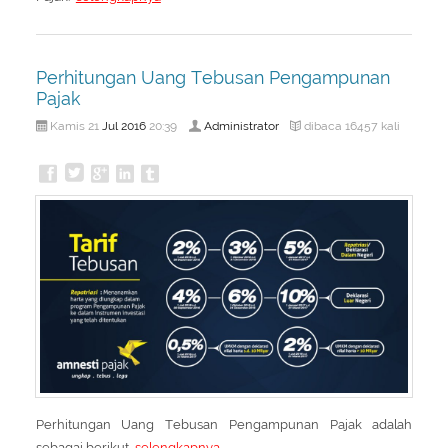
Perhitungan Uang Tebusan Pengampunan
Pajak
Jul
2016
Administrator
Kamis 21
20:39
dibaca 16457 kali
Perhitungan Uang Tebusan Pengampunan Pajak adalah
sebagai berikut
selengkapnya