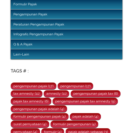
Formulir Pajak
Pengampunan Pajak
Peraturan Pengampunan Pajak
Infografis Pengampunan Pajak
Q & A Pajak
Lain-Lain
TAGS # :
pengampunan pajak (17)
pengampunan (17)
tax amnesty (11)
amnesty (11)
pengampunan pajak tax (6)
pajak tax amnesty (6)
pengampunan pajak tax amnesty (5)
pengampunan pajak adalah (4)
formulir pengampunan pajak (4)
pajak adalah (4)
surat pernyataan (4)
formulir pengampunan (4)
pernyataan (4)
formulir (4)
pajak adalah sebagai (3)