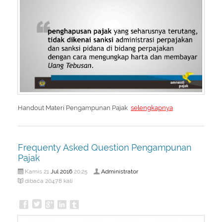
Handout Materi Pengampunan Pajak
selengkapnya
Frequenty Asked Question Pengampunan
Pajak
Jul
2016
Administrator
Kamis 21
20:25
dibaca 20478 kali