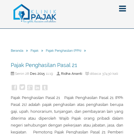
Berita
Beranda
Pajak
Pajak Penghasilan (PPh)
Artikel
Pajak Penghasilan Pasal 21
Pajak
Des
2015
Ridha Ananti
Senin 28
11:19
dibaca 37430 kali
Peraturan
Pengantar
SPT
Pajak Penghasilan (PPh)
PPh
Pajak Penghasilan Pasal 21 Pajak Penghasilan Pasal 21 (PPh
Event
Pajak Pertambahan Nilai (PPN)
PPN
SPT Masa
Pasal 21) adalah pajak penghasilan atas penghasilan berupa
Gallery
Administrasi Perpajakan
KUP
SPT Tahunan
gaji, upah, honorarium, tunjangan, dan pembayaran lain yang
diterima atau diperoleh Wajib Pajak orang pribadi dalam
Tax Amnesty
Penghitungan Pajak
Update Aturan Pajak
Formulir Pajak
negeri sehubungan dengan pekerjaan atau jabatan, jasa, dan
Beranda
Aturan Pajak Lainnya
Pengampunan Pajak
kegiatan. Pemotong Pajak Penghasilan Pasal 21 Pemberi