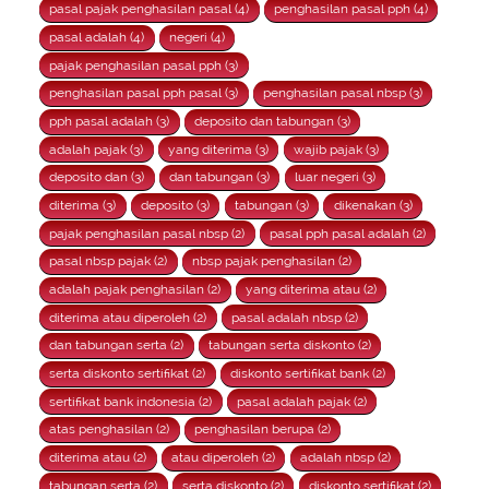
pasal pajak penghasilan pasal (4)
penghasilan pasal pph (4)
pasal adalah (4)
negeri (4)
pajak penghasilan pasal pph (3)
penghasilan pasal pph pasal (3)
penghasilan pasal nbsp (3)
pph pasal adalah (3)
deposito dan tabungan (3)
adalah pajak (3)
yang diterima (3)
wajib pajak (3)
deposito dan (3)
dan tabungan (3)
luar negeri (3)
diterima (3)
deposito (3)
tabungan (3)
dikenakan (3)
pajak penghasilan pasal nbsp (2)
pasal pph pasal adalah (2)
pasal nbsp pajak (2)
nbsp pajak penghasilan (2)
adalah pajak penghasilan (2)
yang diterima atau (2)
diterima atau diperoleh (2)
pasal adalah nbsp (2)
dan tabungan serta (2)
tabungan serta diskonto (2)
serta diskonto sertifikat (2)
diskonto sertifikat bank (2)
sertifikat bank indonesia (2)
pasal adalah pajak (2)
atas penghasilan (2)
penghasilan berupa (2)
diterima atau (2)
atau diperoleh (2)
adalah nbsp (2)
tabungan serta (2)
serta diskonto (2)
diskonto sertifikat (2)