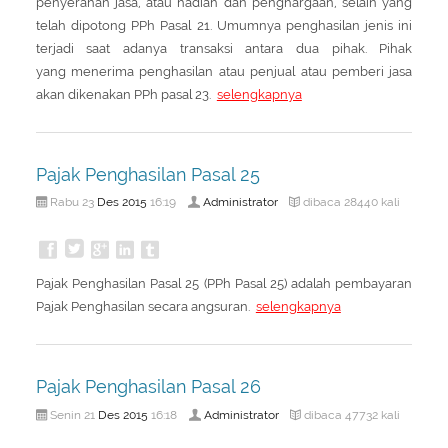
penyerahan jasa, atau hadiah dan penghargaan, selain yang
telah dipotong PPh Pasal 21. Umumnya penghasilan jenis ini
terjadi saat adanya transaksi antara dua pihak. Pihak
yang menerima penghasilan atau penjual atau pemberi jasa
akan dikenakan PPh pasal 23.
selengkapnya
Pajak Penghasilan Pasal 25
Des
2015
Administrator
Rabu 23
16:19
dibaca 28440 kali
Pajak Penghasilan Pasal 25 (PPh Pasal 25) adalah pembayaran
Pajak Penghasilan secara angsuran.
selengkapnya
Pajak Penghasilan Pasal 26
Des
2015
Administrator
Senin 21
16:18
dibaca 47732 kali