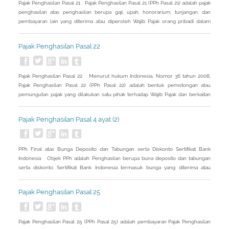
Pajak Penghasilan Pasal 21 Pajak Penghasilan Pasal 21 (PPh Pasal 21) adalah pajak
penghasilan atas penghasilan berupa gaji, upah, honorarium, tunjangan, dan
pembayaran lain yang diterima atau diperoleh Wajib Pajak orang pribadi dalam
negeri sehubungan dengan pekerjaan atau jabatan, jasa, dan kegiatan.
Pemotong Pajak Penghasilan Pasal 21 Pemberi Kerja, yang terdiri dari Orang
Pajak Penghasilan Pasal 22
Pajak Penghasilan Pasal 22 Menurut hukum Indonesia, Nomor 36 tahun 2008,
Pajak Penghasilan Pasal 22 (PPh Pasal 22) adalah bentuk pemotongan atau
pemungutan pajak yang dilakukan satu pihak terhadap Wajib Pajak dan berkaitan
dengan kegiatan perdagangan barang.
Pajak Penghasilan Pasal 4 ayat (2)
PPh Final atas Bunga Deposito dan Tabungan serta Diskonto Sertifikat Bank
Indonesia Objek PPh adalah Penghasilan berupa buna deposito dan tabungan
serta diskonto Sertifikat Bank Indonesia termasuk bunga yang diterima atau
diperoleh dari deposito dan tabungan yang ditempatkan di luar negeri melalui
bank yang didirikan atau bertempat kedudukan di Indonesia atau cabang bank
Pajak Penghasilan Pasal 25
luar negeri
Pajak Penghasilan Pasal 25 (PPh Pasal 25) adalah pembayaran Pajak Penghasilan