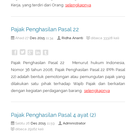
Kerja, yang terdiri dari Orang
selengkapnya
About Us
Peraturan Pengampunan Pajak
Q & A Pajak
Infografis Pengampunan Pajak
Kontak Kami
Pajak Penghasilan Pasal 22
Sitemap
Des
2015
Ridha Ananti
Ahad 27
11:34
dibaca 33328 kali
Pajak Penghasilan Pasal 22 Menurut hukum Indonesia,
Nomor 36 tahun 2008, Pajak Penghasilan Pasal 22 (PPh Pasal
22) adalah bentuk pemotongan atau pemungutan pajak yang
dilakukan satu pihak terhadap Wajib Pajak dan berkaitan
dengan kegiatan perdagangan barang.
selengkapnya
Pajak Penghasilan Pasal 4 ayat (2)
Des
2015
Administrator
Sabtu 26
11:59
dibaca 29162 kali