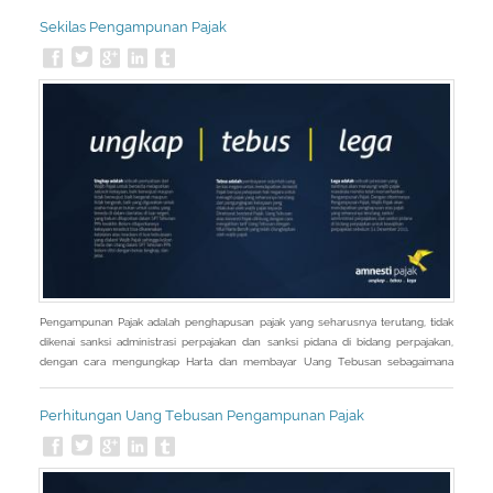
Sekilas Pengampunan Pajak
Pengampunan Pajak adalah penghapusan pajak yang seharusnya terutang, tidak
dikenai sanksi administrasi perpajakan dan sanksi pidana di bidang perpajakan,
dengan cara mengungkap Harta dan membayar Uang Tebusan sebagaimana
diatur dalam Undang-Undang Pengampunan Pajak.
Perhitungan Uang Tebusan Pengampunan Pajak