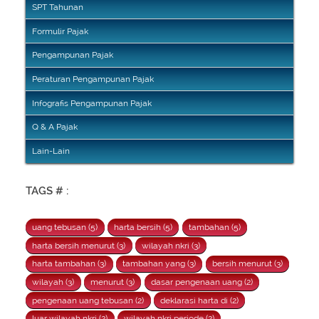
SPT Tahunan
Formulir Pajak
Pengampunan Pajak
Peraturan Pengampunan Pajak
Infografis Pengampunan Pajak
Q & A Pajak
Lain-Lain
TAGS # :
uang tebusan (5)
harta bersih (5)
tambahan (5)
harta bersih menurut (3)
wilayah nkri (3)
harta tambahan (3)
tambahan yang (3)
bersih menurut (3)
wilayah (3)
menurut (3)
dasar pengenaan uang (2)
pengenaan uang tebusan (2)
deklarasi harta di (2)
luar wilayah nkri (2)
wilayah nkri periode (2)