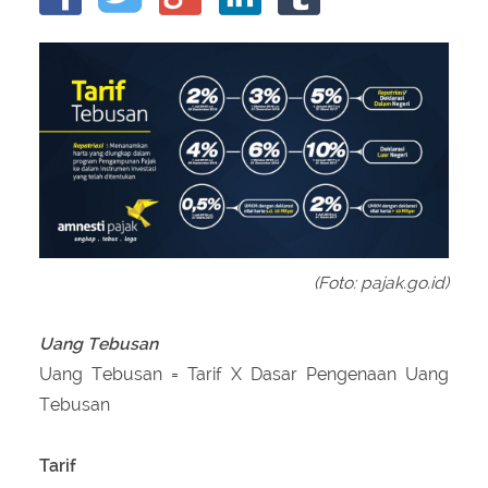
About Us
Peraturan Pengampunan Pajak
Q & A Pajak
Infografis Pengampunan Pajak
Kontak Kami
Sitemap
(Foto: pajak.go.id)
Uang Tebusan
Uang Tebusan = Tarif X Dasar Pengenaan Uang
Tebusan
Tarif