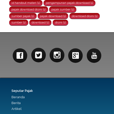
id handout materi (1)
pengampunan pajak download (1)
pajak download disini (1)
pajak sumber (1)
sumber pajak (1)
pajak download (1)
download disini (1)
sumber (1)
download (1)
disini (1)
Seputar Pajak
Beranda
Berita
Artikel