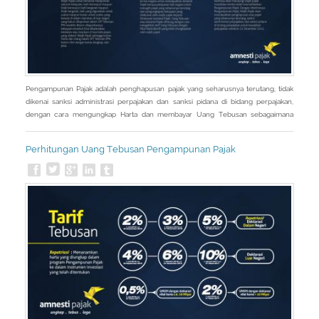
Pengampunan Pajak adalah penghapusan pajak yang seharusnya terutang, tidak
dikenai sanksi administrasi perpajakan dan sanksi pidana di bidang perpajakan,
dengan cara mengungkap Harta dan membayar Uang Tebusan sebagaimana
diatur dalam Undang-Undang Pengampunan Pajak.
Perhitungan Uang Tebusan Pengampunan Pajak