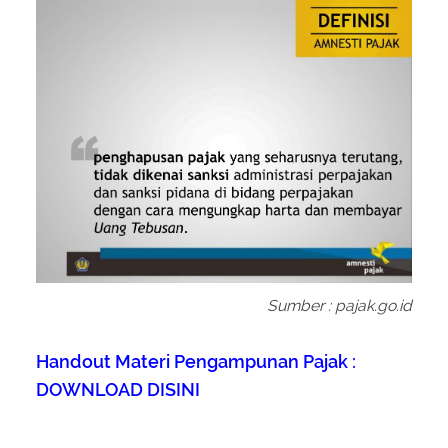
About Us
Peraturan Pengampunan Pajak
Q & A Pajak
Infografis Pengampunan Pajak
Kontak Kami
Sitemap
Sumber : pajak.go.id
Handout Materi Pengampunan Pajak :
DOWNLOAD DISINI