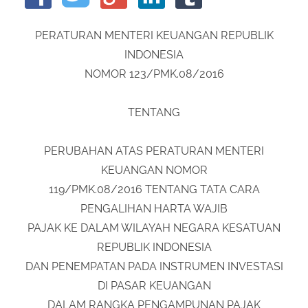
About Us
Peraturan Pengampunan Pajak
PERATURAN MENTERI KEUANGAN REPUBLIK
Q & A Pajak
Infografis Pengampunan Pajak
INDONESIA
Kontak Kami
NOMOR 123/PMK.08/2016
Sitemap
TENTANG
PERUBAHAN ATAS PERATURAN MENTERI
KEUANGAN NOMOR
119/PMK.08/2016 TENTANG TATA CARA
PENGALIHAN HARTA WAJIB
PAJAK KE DALAM WILAYAH NEGARA KESATUAN
REPUBLIK INDONESIA
DAN PENEMPATAN PADA INSTRUMEN INVESTASI
DI PASAR KEUANGAN
DALAM RANGKA PENGAMPUNAN PAJAK