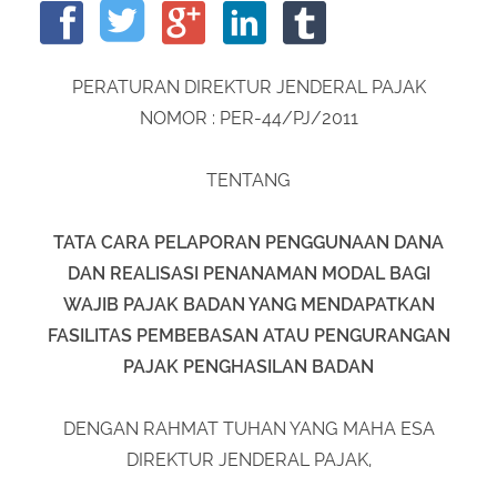
About Us
Peraturan Pengampunan Pajak
Q & A Pajak
Infografis Pengampunan Pajak
PERATURAN DIREKTUR JENDERAL PAJAK
Kontak Kami
NOMOR : PER-44/PJ/2011
Sitemap
TENTANG
TATA CARA PELAPORAN PENGGUNAAN DANA
DAN REALISASI PENANAMAN MODAL BAGI
WAJIB PAJAK BADAN YANG MENDAPATKAN
FASILITAS PEMBEBASAN ATAU PENGURANGAN
PAJAK PENGHASILAN BADAN
DENGAN RAHMAT TUHAN YANG MAHA ESA
DIREKTUR JENDERAL PAJAK,