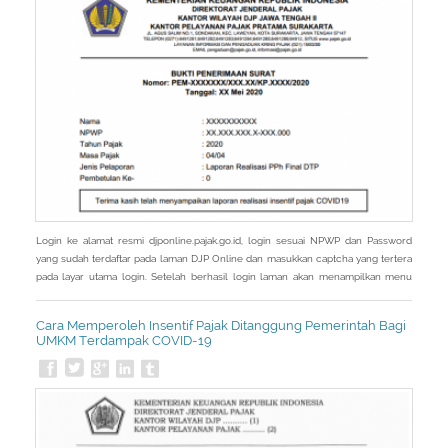
Login ke alamat resmi djponline.pajak.go.id, login sesuai NPWP dan Password
yang sudah terdaftar pada laman DJP Online dan masukkan captcha yang tertera
pada layar utama login. Setelah berhasil login laman akan menampilkan menu
Utama, kemudian pilih menu Layanan. Setelah masuk menu Layanan, laman akan
menampilkan sub menu dari menu Layanan kemudian pilih eReporting Insentif
Cara Memperoleh Insentif Pajak Ditanggung Pemerintah Bagi
Covid-19. - Pada
UMKM Terdampak COVID-19