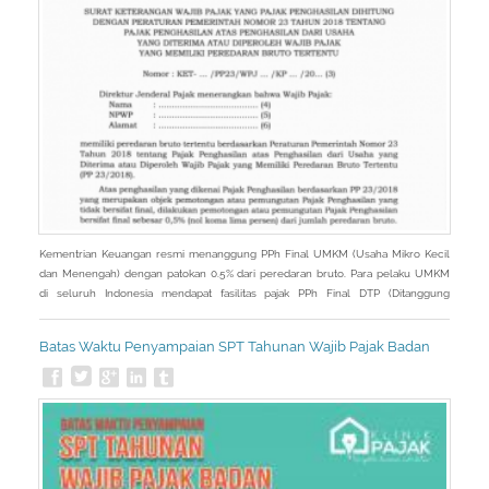
Kementrian Keuangan resmi menanggung PPh Final UMKM (Usaha Mikro Kecil
dan Menengah) dengan patokan 0.5% dari peredaran bruto. Para pelaku UMKM
di seluruh Indonesia mendapat fasilitas pajak PPh Final DTP (Ditanggung
Pemerintah). PPh Final DTP tersebut diberikan untuk masa pajak April 2020
sampai dengan masa pajak September 2020.
Batas Waktu Penyampaian SPT Tahunan Wajib Pajak Badan