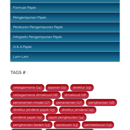
Formulir Pajak
Pengampunan Pajak
Peraturan Pengampunan Pajak
Infografis Pengampunan Pajak
Q & A Pajak
Lain-Lain
TAGS # :
sebagaimana (24)
laporan (21)
direktur (19)
sebagaimana dimaksud (18)
dimaksud (18)
penanaman modal (17)
penanaman (17)
penghasilan (16)
direktur jenderal pajak (15)
direktur jenderal (15)
jenderal pajak (15)
pajak penghasilan (14)
penghasilan badan (13)
peraturan (13)
pembebasan (13)