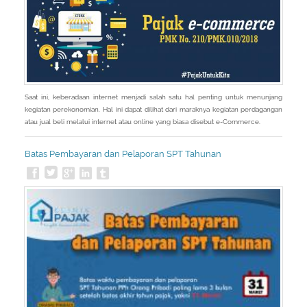
Saat ini, keberadaan internet menjadi salah satu hal penting untuk menunjang
kegiatan perekonomian. Hal ini dapat dilihat dari maraknya kegiatan perdagangan
atau jual beli melalui internet atau online yang biasa disebut e-Commerce.
Batas Pembayaran dan Pelaporan SPT Tahunan