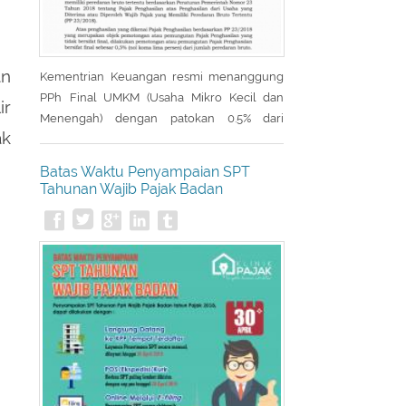
an
Kementrian Keuangan resmi menanggung
PPh Final UMKM (Usaha Mikro Kecil dan
ir
Menengah) dengan patokan 0.5% dari
ak
peredaran bruto. Para pelaku UMKM di
seluruh Indonesia mendapat fasilitas pajak
Batas Waktu Penyampaian SPT
PPh Final DTP (Ditanggung Pemerintah). PPh
Tahunan Wajib Pajak Badan
Final DTP tersebut diberikan untuk masa
pajak April 2020 sampai dengan masa pajak
September 2020.