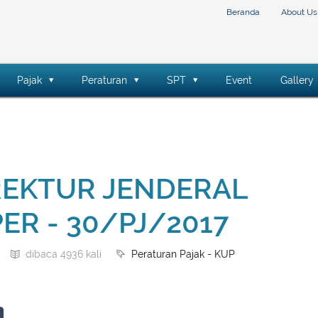
Beranda
About Us
Pajak
Peraturan
SPT
Event
Gallery
REKTUR JENDERAL
ER - 30/PJ/2017
Peraturan Pajak - KUP
dibaca 4936 kali