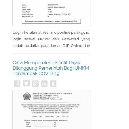
Login ke alamat resmi djponline.pajak.go.id,
login sesuai NPWP dan Password yang
sudah terdaftar pada laman DJP Online dan
masukkan captcha yang tertera pada layar
utama login. Setelah berhasil login laman
Cara Memperoleh Insentif Pajak
akan menampilkan menu Utama, kemudian
Ditanggung Pemerintah Bagi UMKM
pilih menu Layanan. Setelah masuk menu
Terdampak COVID-19
Layanan, laman akan menampilkan sub
menu dari menu Layanan kemudian pilih
eReporting Insentif Covid-19. - Pada