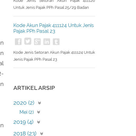
Kode Jenis Setoran Akun Pajak 411126
Untuk Jenis Pajak PPh Pasal 25/29 Badan
Kode Akun Pajak 411124 Untuk Jenis
Pajak PPh Pasal 23
an
an
Kode Jenis Setoran Akun Pajak 411124 Untuk
Jenis Pajak PPh Pasal 23
al
R-
an
ARTIKEL ARSIP
2020 (2)
Mei (2)
2019 (4)
an
April (1)
2018 (23)