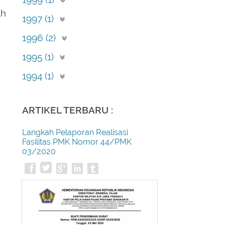
ah
September (1)
1997 (1)
Mei (1)
1996 (2)
April (2)
1995 (1)
Februari (1)
1994 (1)
Desember (1)
ARTIKEL TERBARU :
Langkah Pelaporan Realisasi
Fasilitas PMK Nomor 44/PMK
03/2020