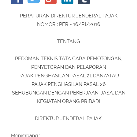
About Us
Peraturan Pengampunan Pajak
PERATURAN DIREKTUR JENDERAL PAJAK
Q & A Pajak
Infografis Pengampunan Pajak
NOMOR : PER - 16/PJ/2016
Kontak Kami
Sitemap
TENTANG
PEDOMAN TEKNIS TATA CARA PEMOTONGAN,
PENYETORAN DAN PELAPORAN
PAJAK PENGHASILAN PASAL 21 DAN/ATAU
PAJAK PENGHASILAN PASAL 26
SEHUBUNGAN DENGAN PEKERJAAN, JASA, DAN
KEGIATAN ORANG PRIBADI
DIREKTUR JENDERAL PAJAK,
Menimbang :