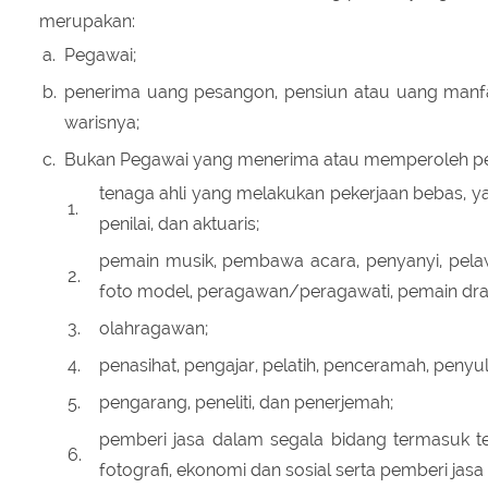
merupakan:
a.
Pegawai;
b.
penerima uang pesangon, pensiun atau uang manfaat 
warisnya;
c.
Bukan Pegawai yang menerima atau memperoleh pen
tenaga ahli yang melakukan pekerjaan bebas, yang 
1.
penilai, dan aktuaris;
pemain musik, pembawa acara, penyanyi, pelawak,
2.
foto model, peragawan/peragawati, pemain drama
3.
olahragawan;
4.
penasihat, pengajar, pelatih, penceramah, penyu
5.
pengarang, peneliti, dan penerjemah;
pemberi jasa dalam segala bidang termasuk tekn
6.
fotografi, ekonomi dan sosial serta pemberi jasa