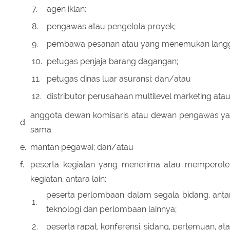
7.
agen iklan;
8.
pengawas atau pengelola proyek;
9.
pembawa pesanan atau yang menemukan langga
10.
petugas penjaja barang dagangan;
11.
petugas dinas luar asuransi; dan/atau
12.
distributor perusahaan multilevel marketing atau 
anggota dewan komisaris atau dewan pengawas ya
d.
sama
e.
mantan pegawai; dan/atau
f.
peserta kegiatan yang menerima atau memperole
kegiatan, antara lain:
peserta perlombaan dalam segala bidang, antar
1.
teknologi dan perlombaan lainnya;
2.
peserta rapat, konferensi, sidang, pertemuan, at