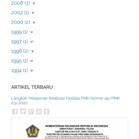
Juni (1)
2008 (3)
Januari (1)
Januari (59)
Februari (2)
Desember (1)
2002 (1)
November (1)
Maret (1)
2000 (2)
Juli (1)
Desember (2)
1999 (1)
September (1)
1997 (1)
Mei (1)
1996 (2)
April (2)
1995 (1)
Februari (1)
1994 (1)
Desember (1)
ARTIKEL TERBARU :
Langkah Pelaporan Realisasi Fasilitas PMK Nomor 44/PMK
03/2020