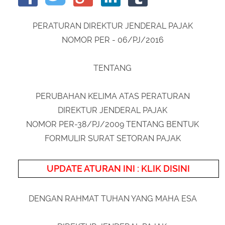
About Us
Peraturan Pengampunan Pajak
PERATURAN DIREKTUR JENDERAL PAJAK
Q & A Pajak
Infografis Pengampunan Pajak
NOMOR PER - 06/PJ/2016
Kontak Kami
Sitemap
TENTANG
PERUBAHAN KELIMA ATAS PERATURAN
DIREKTUR JENDERAL PAJAK
NOMOR PER-38/PJ/2009 TENTANG BENTUK
FORMULIR SURAT SETORAN PAJAK
UPDATE ATURAN INI : KLIK DISINI
DENGAN RAHMAT TUHAN YANG MAHA ESA