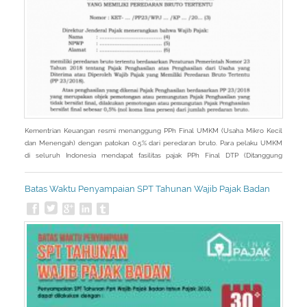
Kementrian Keuangan resmi menanggung PPh Final UMKM (Usaha Mikro Kecil
dan Menengah) dengan patokan 0.5% dari peredaran bruto. Para pelaku UMKM
di seluruh Indonesia mendapat fasilitas pajak PPh Final DTP (Ditanggung
Pemerintah). PPh Final DTP tersebut diberikan untuk masa pajak April 2020
sampai dengan masa pajak September 2020.
Batas Waktu Penyampaian SPT Tahunan Wajib Pajak Badan