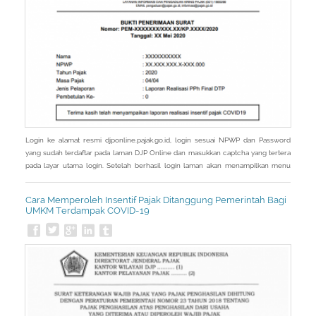
Login ke alamat resmi djponline.pajak.go.id, login sesuai NPWP dan Password
yang sudah terdaftar pada laman DJP Online dan masukkan captcha yang tertera
pada layar utama login. Setelah berhasil login laman akan menampilkan menu
Utama, kemudian pilih menu Layanan. Setelah masuk menu Layanan, laman akan
menampilkan sub menu dari menu Layanan kemudian pilih eReporting Insentif
Cara Memperoleh Insentif Pajak Ditanggung Pemerintah Bagi
Covid-19. - Pada
UMKM Terdampak COVID-19