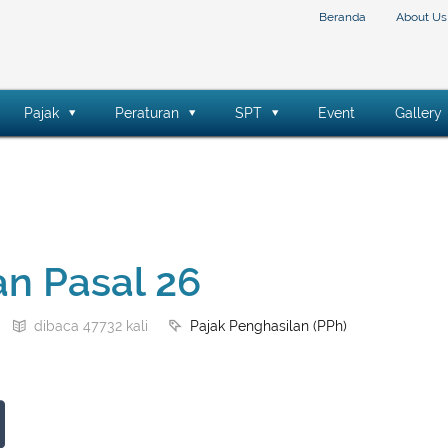
Beranda
About Us
Pajak
Peraturan
SPT
Event
Gallery
an Pasal 26
Pajak Penghasilan (PPh)
dibaca 47732 kali