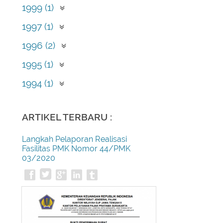
Desember (2)
1999 (1)
September (1)
1997 (1)
Mei (1)
1996 (2)
April (2)
1995 (1)
Februari (1)
1994 (1)
Desember (1)
ARTIKEL TERBARU :
Langkah Pelaporan Realisasi
Fasilitas PMK Nomor 44/PMK
03/2020