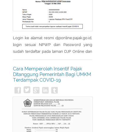
Login ke alamat resmi djponline.pajak.go.id,
login sesuai NPWP dan Password yang
sudah terdaftar pada laman DJP Online dan
masukkan captcha yang tertera pada layar
utama login. Setelah berhasil login laman
Cara Memperoleh Insentif Pajak
akan menampilkan menu Utama, kemudian
Ditanggung Pemerintah Bagi UMKM
pilih menu Layanan. Setelah masuk menu
Terdampak COVID-19
Layanan, laman akan menampilkan sub
menu dari menu Layanan kemudian pilih
eReporting Insentif Covid-19. - Pada