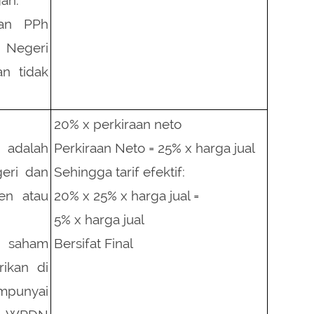
gan PPh
 Negeri
n tidak
20% x perkiraan neto
 adalah
Perkiraan Neto = 25% x harga jual
eri dan
Sehingga tarif efektif:
ten atau
20% x 25% x harga jual =
5% x harga jual
 saham
Bersifat Final
rikan di
mpunyai
n WPDN