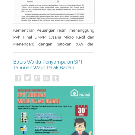
Kementrian Keuangan resmi menanggung
PPh Final UMKM (Usaha Mikro Kecil dan
Menengah) dengan patokan 0.5% dari
peredaran bruto. Para pelaku UMKM di
seluruh Indonesia mendapat fasilitas pajak
Batas Waktu Penyampaian SPT
PPh Final DTP (Ditanggung Pemerintah). PPh
Tahunan Wajib Pajak Badan
Final DTP tersebut diberikan untuk masa
pajak April 2020 sampai dengan masa pajak
September 2020.