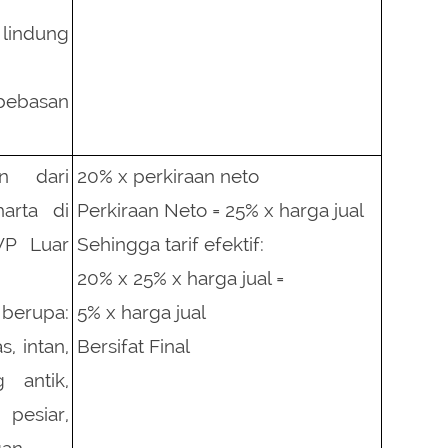
 lindung
bebasan
an dari
20% x perkiraan neto
arta di
Perkiraan Neto = 25% x harga jual
WP Luar
Sehingga tarif efektif:
20% x 25% x harga jual =
erupa:
5% x harga jual
, intan,
Bersifat Final
 antik,
 pesiar,
an.