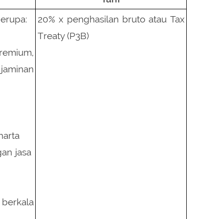
berupa:
20% x penghasilan bruto atau Tax
Treaty (P3B)
emium,
jaminan
harta
an jasa
berkala