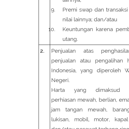
Premi swap dan transaksi
nilai lainnya; dan/atau
Keuntungan karena pem
utang.
2.
Penjualan atas penghasil
penjualan atau pengalihan h
Indonesia, yang diperoleh 
Negeri.
Harta yang dimaksud b
perhiasan mewah, berlian, emas
jam tangan mewah, barang
lukisan, mobil, motor, kapal
dan/atau pesawat terbang ring