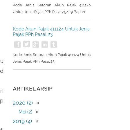
Kode Jenis Setoran Akun Pajak 411126
Untuk Jenis Pajak PPh Pasal 25/29 Badan
Kode Akun Pajak 411124 Untuk Jenis
Pajak PPh Pasal 23
Kode Jenis Setoran Akun Pajak 411124 Untuk
tu
Jenis Pajak PPh Pasal 23
ud
ARTIKEL ARSIP
an
ap
2020 (2)
Mei (2)
2019 (4)
di
April (1)
2018 (23)