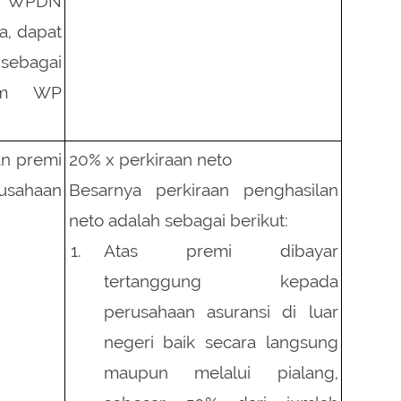
a, dapat
agai
ham WP
an premi
20% x perkiraan neto
sahaan
Besarnya perkiraan penghasilan
neto adalah sebagai berikut:
Atas premi dibayar
tertanggung kepada
perusahaan asuransi di luar
negeri baik secara langsung
maupun melalui pialang,
sebesar 50% dari jumlah