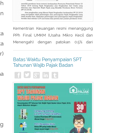
eh
an
Kementrian Keuangan resmi menanggung
ka
PPh Final UMKM (Usaha Mikro Kecil dan
Menengah) dengan patokan 0.5% dari
ka
peredaran bruto. Para pelaku UMKM di
r)
seluruh Indonesia mendapat fasilitas pajak
Batas Waktu Penyampaian SPT
PPh Final DTP (Ditanggung Pemerintah). PPh
Tahunan Wajib Pajak Badan
Final DTP tersebut diberikan untuk masa
ma
pajak April 2020 sampai dengan masa pajak
September 2020.
ng