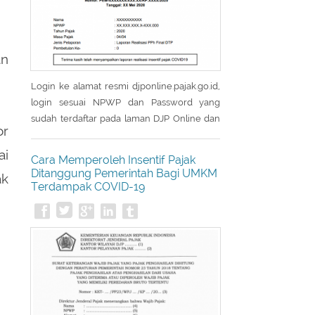
an
Login ke alamat resmi djponline.pajak.go.id,
login sesuai NPWP dan Password yang
sudah terdaftar pada laman DJP Online dan
or
masukkan captcha yang tertera pada layar
utama login. Setelah berhasil login laman
ai
Cara Memperoleh Insentif Pajak
akan menampilkan menu Utama, kemudian
Ditanggung Pemerintah Bagi UMKM
ak
pilih menu Layanan. Setelah masuk menu
Terdampak COVID-19
Layanan, laman akan menampilkan sub
menu dari menu Layanan kemudian pilih
eReporting Insentif Covid-19. - Pada