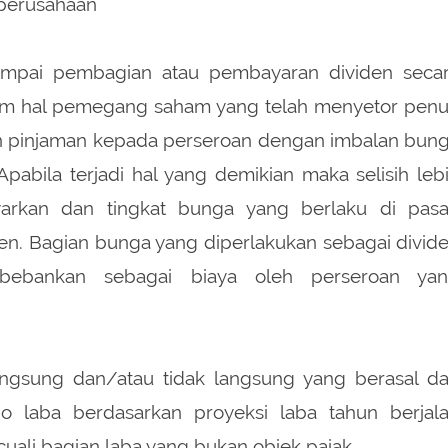
 perusahaan
jumpai pembagian atau pembayaran dividen seca
lam hal pemegang saham yang telah menyetor pen
 pinjaman kepada perseroan dengan imbalan bun
pabila terjadi hal yang demikian maka selisih leb
arkan dan tingkat bunga yang berlaku di pasa
den. Bagian bunga yang diperlakukan sebagai divid
ibebankan sebagai biaya oleh perseroan ya
ngsung dan/atau tidak langsung yang berasal da
o laba berdasarkan proyeksi laba tahun berjal
uali bagian laba yang bukan objek pajak.