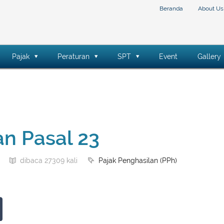
Beranda
About Us
Pajak
Peraturan
SPT
Event
Gallery
an Pasal 23
Pajak Penghasilan (PPh)
dibaca 27309 kali