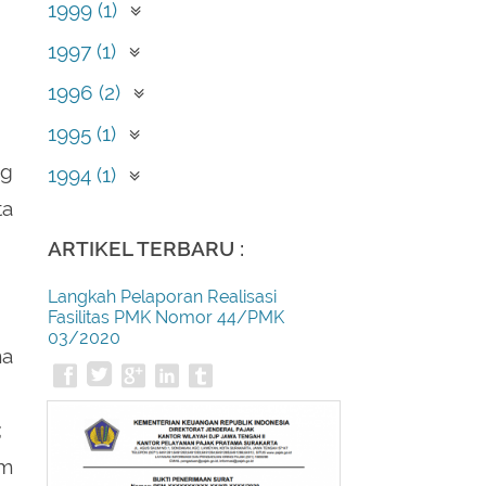
Desember (2)
1999 (1)
September (1)
1997 (1)
Mei (1)
1996 (2)
April (2)
1995 (1)
Februari (1)
ng
1994 (1)
ta
Desember (1)
ARTIKEL TERBARU :
Langkah Pelaporan Realisasi
Fasilitas PMK Nomor 44/PMK
03/2020
ma
;
am