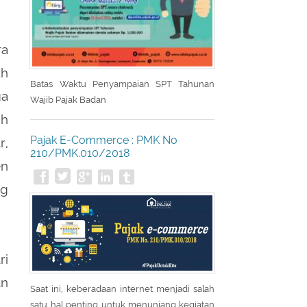
ra
uh
Batas Waktu Penyampaian SPT Tahunan
ga
Wajib Pajak Badan
ih
Pajak E-Commerce : PMK No
r,
210/PMK.010/2018
en
ng
ri
an
Saat ini, keberadaan internet menjadi salah
satu hal penting untuk menunjang kegiatan