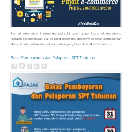
Saat ini, keberadaan internet menjadi salah satu hal penting untuk menunjang
kegiatan perekonomian. Hal ini dapat dilihat dari maraknya kegiatan perdagangan
atau jual beli melalui internet atau online yang biasa disebut e-Commerce.
Batas Pembayaran dan Pelaporan SPT Tahunan