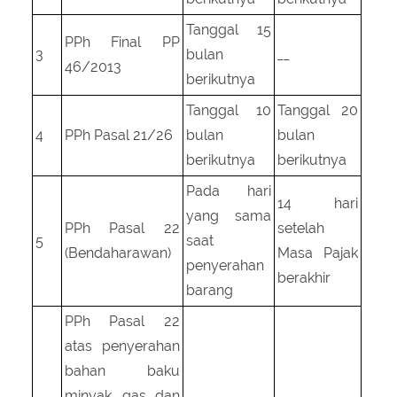
Tanggal 15
PPh Final PP
3
bulan
__
46/2013
berikutnya
Tanggal 10
Tanggal 20
4
PPh Pasal 21/26
bulan
bulan
berikutnya
berikutnya
Pada hari
14 hari
yang sama
PPh Pasal 22
setelah
5
saat
(Bendaharawan)
Masa Pajak
penyerahan
berakhir
barang
PPh Pasal 22
atas penyerahan
bahan baku
minyak, gas dan