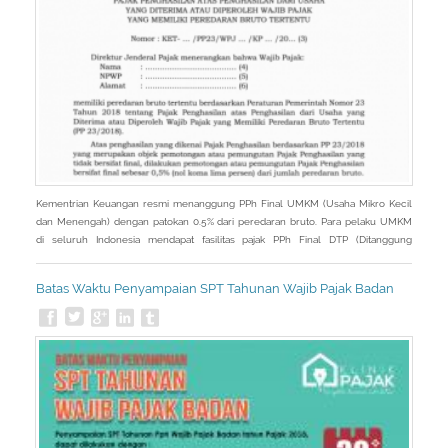
Kementrian Keuangan resmi menanggung PPh Final UMKM (Usaha Mikro Kecil
dan Menengah) dengan patokan 0.5% dari peredaran bruto. Para pelaku UMKM
di seluruh Indonesia mendapat fasilitas pajak PPh Final DTP (Ditanggung
Pemerintah). PPh Final DTP tersebut diberikan untuk masa pajak April 2020
sampai dengan masa pajak September 2020.
Batas Waktu Penyampaian SPT Tahunan Wajib Pajak Badan