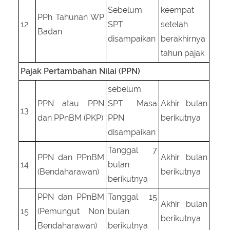
Sebelum
keempat
PPh Tahunan WP
12
SPT
setelah
Badan
disampaikan
berakhirnya
tahun pajak
Pajak Pertambahan Nilai (PPN)
sebelum
PPN atau PPN
SPT Masa
Akhir bulan
13
dan PPnBM (PKP)
PPN
berikutnya
disampaikan
Tanggal 7
PPN dan PPnBM
Akhir bulan
14
bulan
(Bendaharawan)
berikutnya
berikutnya
PPN dan PPnBM
Tanggal 15
Akhir bulan
15
(Pemungut Non
bulan
berikutnya
Bendaharawan)
berikutnya