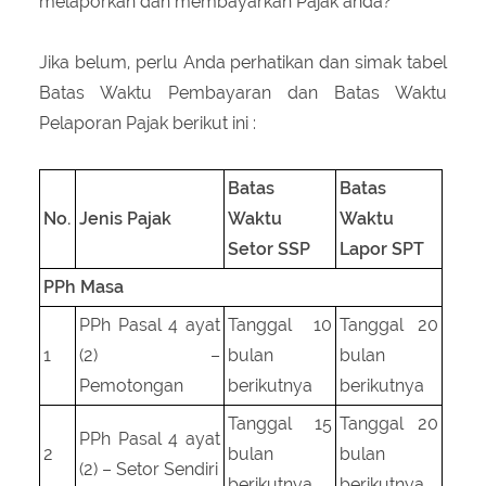
melaporkan dan membayarkan Pajak anda?
About Us
Peraturan Pengampunan Pajak
Q & A Pajak
Infografis Pengampunan Pajak
Jika belum, perlu Anda perhatikan dan simak tabel
Batas Waktu Pembayaran dan Batas Waktu
Kontak Kami
Pelaporan Pajak berikut ini :
Sitemap
Batas
Batas
No.
Jenis Pajak
Waktu
Waktu
Setor SSP
Lapor SPT
PPh Masa
PPh Pasal 4 ayat
Tanggal 10
Tanggal 20
1
(2) –
bulan
bulan
Pemotongan
berikutnya
berikutnya
Tanggal 15
Tanggal 20
PPh Pasal 4 ayat
2
bulan
bulan
(2) – Setor Sendiri
berikutnya
berikutnya