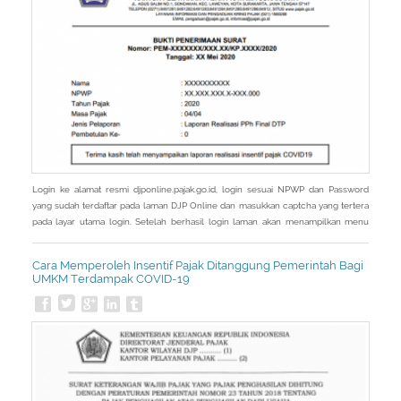
Login ke alamat resmi djponline.pajak.go.id, login sesuai NPWP dan Password
yang sudah terdaftar pada laman DJP Online dan masukkan captcha yang tertera
pada layar utama login. Setelah berhasil login laman akan menampilkan menu
Utama, kemudian pilih menu Layanan. Setelah masuk menu Layanan, laman akan
menampilkan sub menu dari menu Layanan kemudian pilih eReporting Insentif
Cara Memperoleh Insentif Pajak Ditanggung Pemerintah Bagi
Covid-19. - Pada
UMKM Terdampak COVID-19