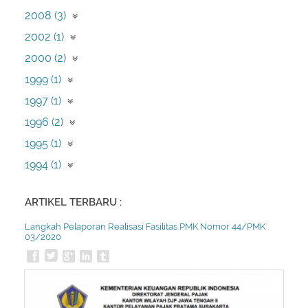
Februari (1)
Juli (1)
Februari (10)
Juni (1)
2008 (3)
Januari (1)
Januari (59)
Februari (2)
Desember (1)
2002 (1)
November (1)
Maret (1)
2000 (2)
Juli (1)
Desember (2)
1999 (1)
September (1)
1997 (1)
Mei (1)
1996 (2)
April (2)
1995 (1)
Februari (1)
1994 (1)
Desember (1)
ARTIKEL TERBARU :
Langkah Pelaporan Realisasi Fasilitas PMK Nomor 44/PMK
03/2020