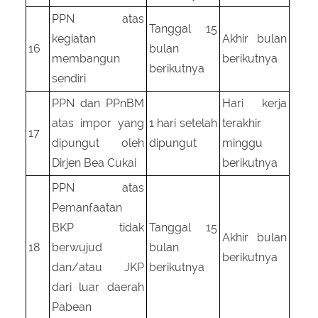
PPN atas
Tanggal 15
kegiatan
Akhir bulan
16
bulan
membangun
berikutnya
berikutnya
sendiri
PPN dan PPnBM
Hari kerja
atas impor yang
1 hari setelah
terakhir
17
dipungut oleh
dipungut
minggu
Dirjen Bea Cukai
berikutnya
PPN atas
Pemanfaatan
BKP tidak
Tanggal 15
Akhir bulan
18
berwujud
bulan
berikutnya
dan/atau JKP
berikutnya
dari luar daerah
Pabean