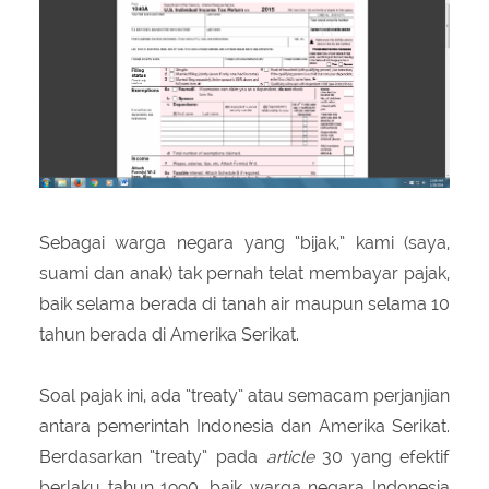
About Us
Peraturan Pengampunan Pajak
Q & A Pajak
Infografis Pengampunan Pajak
Kontak Kami
Sitemap
Sebagai warga negara yang “bijak,” kami (saya,
suami dan anak) tak pernah telat membayar pajak,
baik selama berada di tanah air maupun selama 10
tahun berada di Amerika Serikat.
Soal pajak ini, ada “treaty” atau semacam perjanjian
antara pemerintah Indonesia dan Amerika Serikat.
Berdasarkan “treaty” pada
article
30 yang efektif
berlaku tahun 1990, baik warga negara Indonesia