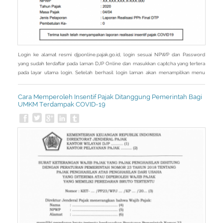
Login ke alamat resmi djponline.pajak.go.id, login sesuai NPWP dan Password
yang sudah terdaftar pada laman DJP Online dan masukkan captcha yang tertera
pada layar utama login. Setelah berhasil login laman akan menampilkan menu
Utama, kemudian pilih menu Layanan. Setelah masuk menu Layanan, laman akan
menampilkan sub menu dari menu Layanan kemudian pilih eReporting Insentif
Cara Memperoleh Insentif Pajak Ditanggung Pemerintah Bagi
Covid-19. - Pada
UMKM Terdampak COVID-19