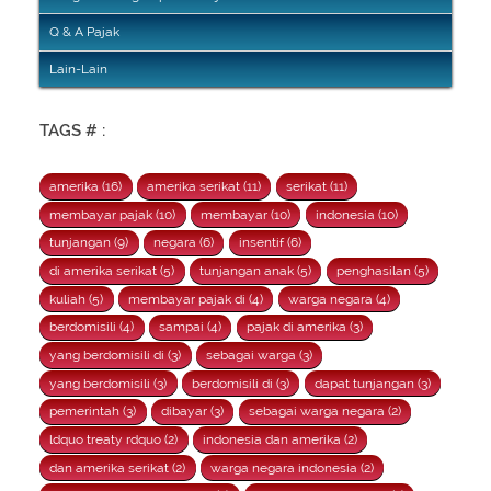
Q & A Pajak
Lain-Lain
TAGS # :
amerika (16)
amerika serikat (11)
serikat (11)
membayar pajak (10)
membayar (10)
indonesia (10)
tunjangan (9)
negara (6)
insentif (6)
di amerika serikat (5)
tunjangan anak (5)
penghasilan (5)
kuliah (5)
membayar pajak di (4)
warga negara (4)
berdomisili (4)
sampai (4)
pajak di amerika (3)
yang berdomisili di (3)
sebagai warga (3)
yang berdomisili (3)
berdomisili di (3)
dapat tunjangan (3)
pemerintah (3)
dibayar (3)
sebagai warga negara (2)
ldquo treaty rdquo (2)
indonesia dan amerika (2)
dan amerika serikat (2)
warga negara indonesia (2)