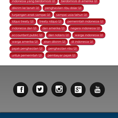
indonesia yang berdomisili (2)
berdomisili di amerika (2)
dikirim ke tanah (2)
penghasilan ribu dolar (2)
tunjangan anak sampai (2)
sampai usia tahun (2)
ldquo treaty (2)
treaty rdquo (2)
pemerintah indonesia (2)
indonesia dan (2)
dan amerika (2)
negara indonesia (2)
accountant public (2)
dan notaris (2)
warga indonesia (2)
warga amerika (2)
akan dikirim (2)
di indonesia (2)
pajak penghasilan (2)
penghasilan ribu (2)
untuk pemerintah (2)
pembayar pajak (2)