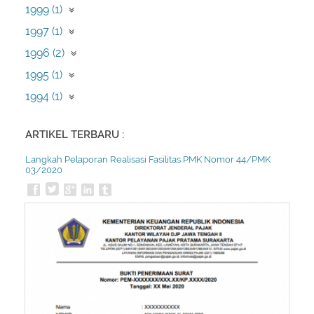
Desember (2)
1999 (1)
September (1)
1997 (1)
Mei (1)
1996 (2)
April (2)
1995 (1)
Februari (1)
1994 (1)
Desember (1)
ARTIKEL TERBARU :
Langkah Pelaporan Realisasi Fasilitas PMK Nomor 44/PMK
03/2020