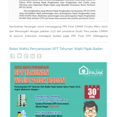
Kementrian Keuangan resmi menanggung PPh Final UMKM (Usaha Mikro Kecil
dan Menengah) dengan patokan 0.5% dari peredaran bruto. Para pelaku UMKM
di seluruh Indonesia mendapat fasilitas pajak PPh Final DTP (Ditanggung
Pemerintah). PPh Final DTP tersebut diberikan untuk masa pajak April 2020
sampai dengan masa pajak September 2020.
Batas Waktu Penyampaian SPT Tahunan Wajib Pajak Badan