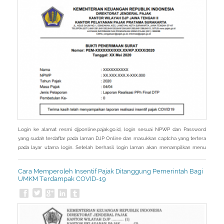
Login ke alamat resmi djponline.pajak.go.id, login sesuai NPWP dan Password
yang sudah terdaftar pada laman DJP Online dan masukkan captcha yang tertera
pada layar utama login. Setelah berhasil login laman akan menampilkan menu
Utama, kemudian pilih menu Layanan. Setelah masuk menu Layanan, laman akan
menampilkan sub menu dari menu Layanan kemudian pilih eReporting Insentif
Cara Memperoleh Insentif Pajak Ditanggung Pemerintah Bagi
Covid-19. - Pada
UMKM Terdampak COVID-19