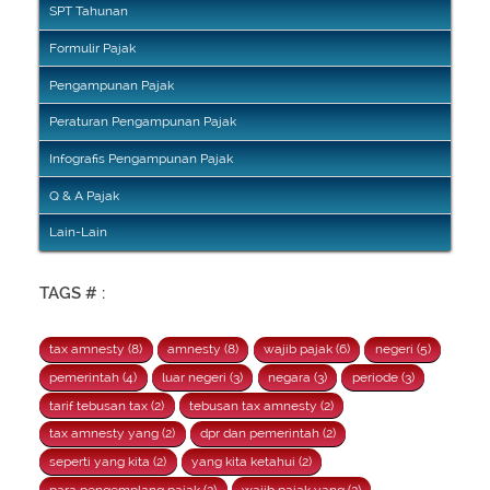
SPT Tahunan
Formulir Pajak
Pengampunan Pajak
Peraturan Pengampunan Pajak
Infografis Pengampunan Pajak
Q & A Pajak
Lain-Lain
TAGS # :
tax amnesty (8)
amnesty (8)
wajib pajak (6)
negeri (5)
pemerintah (4)
luar negeri (3)
negara (3)
periode (3)
tarif tebusan tax (2)
tebusan tax amnesty (2)
tax amnesty yang (2)
dpr dan pemerintah (2)
seperti yang kita (2)
yang kita ketahui (2)
para pengemplang pajak (2)
wajib pajak yang (2)