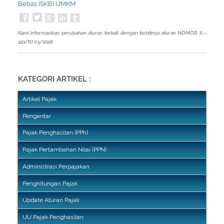
Bebas (SKB) UMKM
Kami informasikan perubahan aturan terkait dengan terbitnya aturan NOMOR S -
421/PJ.03/2018
KATEGORI ARTIKEL :
Artikel Pajak
Pengantar
Pajak Penghasilan (PPh)
Pajak Pertambahan Nilai (PPN)
Administrasi Perpajakan
Penghitungan Pajak
Update Aturan Pajak
UU Pajak Penghasilan