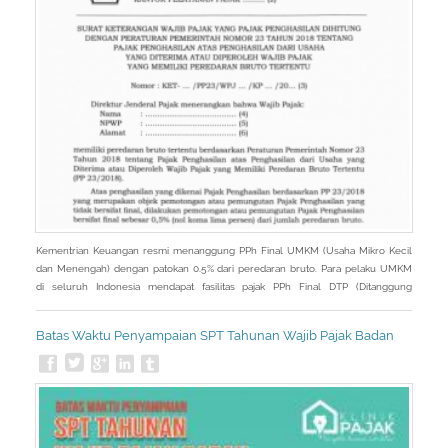
Kementrian Keuangan resmi menanggung PPh Final UMKM (Usaha Mikro Kecil
dan Menengah) dengan patokan 0.5% dari peredaran bruto. Para pelaku UMKM
di seluruh Indonesia mendapat fasilitas pajak PPh Final DTP (Ditanggung
Pemerintah). PPh Final DTP tersebut diberikan untuk masa pajak April 2020
sampai dengan masa pajak September 2020.
Batas Waktu Penyampaian SPT Tahunan Wajib Pajak Badan