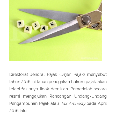
About Us
Peraturan Pengampunan Pajak
Q & A Pajak
Infografis Pengampunan Pajak
Kontak Kami
Sitemap
Direktorat Jendral Pajak (Dirjen Pajak) menyebut
tahun 2016 ini tahun penegakan hukum pajak, akan
tetapi faktanya tidak demikian. Pemerintah secara
resmi mengajukan Rancangan Undang-Undang
Pengampunan Pajak atau
Tax Amnesty
pada April
2016 lalu.