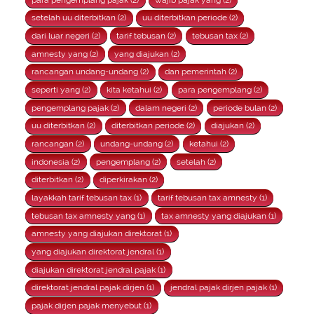
setelah uu diterbitkan (2)
uu diterbitkan periode (2)
dari luar negeri (2)
tarif tebusan (2)
tebusan tax (2)
amnesty yang (2)
yang diajukan (2)
rancangan undang-undang (2)
dan pemerintah (2)
seperti yang (2)
kita ketahui (2)
para pengemplang (2)
pengemplang pajak (2)
dalam negeri (2)
periode bulan (2)
uu diterbitkan (2)
diterbitkan periode (2)
diajukan (2)
rancangan (2)
undang-undang (2)
ketahui (2)
indonesia (2)
pengemplang (2)
setelah (2)
diterbitkan (2)
diperkirakan (2)
layakkah tarif tebusan tax (1)
tarif tebusan tax amnesty (1)
tebusan tax amnesty yang (1)
tax amnesty yang diajukan (1)
amnesty yang diajukan direktorat (1)
yang diajukan direktorat jendral (1)
diajukan direktorat jendral pajak (1)
direktorat jendral pajak dirjen (1)
jendral pajak dirjen pajak (1)
pajak dirjen pajak menyebut (1)