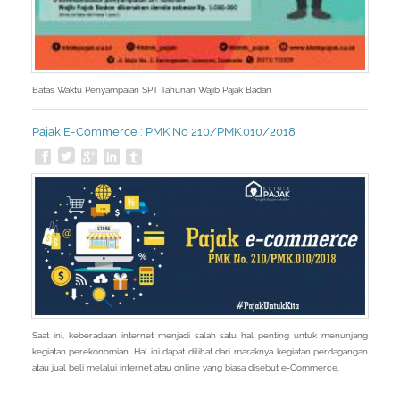
Batas Waktu Penyampaian SPT Tahunan Wajib Pajak Badan
Pajak E-Commerce : PMK No 210/PMK.010/2018
Saat ini, keberadaan internet menjadi salah satu hal penting untuk menunjang
kegiatan perekonomian. Hal ini dapat dilihat dari maraknya kegiatan perdagangan
atau jual beli melalui internet atau online yang biasa disebut e-Commerce.