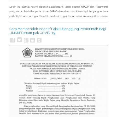
Login ke alamat resmi djponline.pajak.go.id, login sesuai NPWP dan Password
yang sudah terdaftar pada laman DJP Online dan masukkan captcha yang tertera
pada layar utama login. Setelah berhasil login laman akan menampilkan menu
Utama, kemudian pilih menu Layanan. Setelah masuk menu Layanan, laman akan
menampilkan sub menu dari menu Layanan kemudian pilih eReporting Insentif
Cara Memperoleh Insentif Pajak Ditanggung Pemerintah Bagi
Covid-19. - Pada
UMKM Terdampak COVID-19