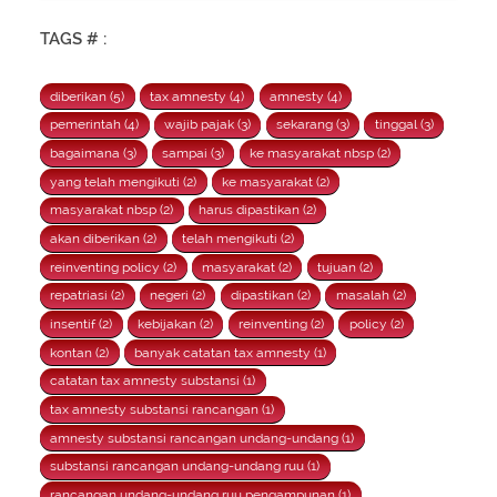
TAGS # :
diberikan (5)
tax amnesty (4)
amnesty (4)
pemerintah (4)
wajib pajak (3)
sekarang (3)
tinggal (3)
bagaimana (3)
sampai (3)
ke masyarakat nbsp (2)
yang telah mengikuti (2)
ke masyarakat (2)
masyarakat nbsp (2)
harus dipastikan (2)
akan diberikan (2)
telah mengikuti (2)
reinventing policy (2)
masyarakat (2)
tujuan (2)
repatriasi (2)
negeri (2)
dipastikan (2)
masalah (2)
insentif (2)
kebijakan (2)
reinventing (2)
policy (2)
kontan (2)
banyak catatan tax amnesty (1)
catatan tax amnesty substansi (1)
tax amnesty substansi rancangan (1)
amnesty substansi rancangan undang-undang (1)
substansi rancangan undang-undang ruu (1)
rancangan undang-undang ruu pengampunan (1)