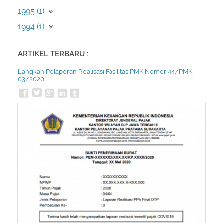
April (2)
1995 (1)
Februari (1)
1994 (1)
Desember (1)
ARTIKEL TERBARU :
Langkah Pelaporan Realisasi Fasilitas PMK Nomor 44/PMK
03/2020