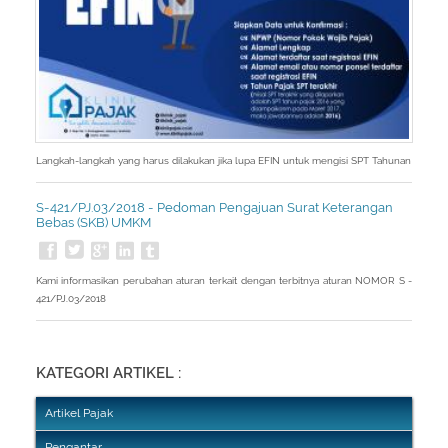
Langkah-langkah yang harus dilakukan jika lupa EFIN untuk mengisi SPT Tahunan
S-421/PJ.03/2018 - Pedoman Pengajuan Surat Keterangan
Bebas (SKB) UMKM
Kami informasikan perubahan aturan terkait dengan terbitnya aturan NOMOR S -
421/PJ.03/2018
KATEGORI ARTIKEL :
Artikel Pajak
Pengantar