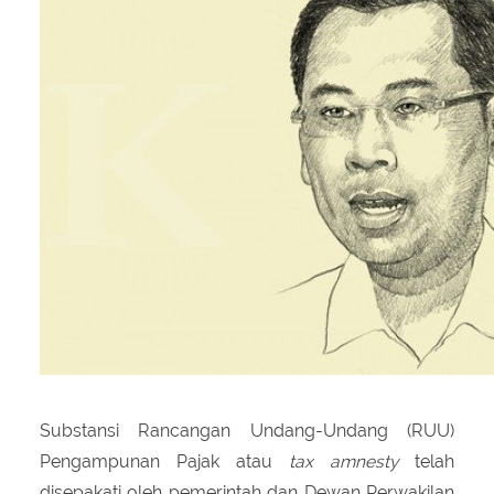
About Us
Peraturan Pengampunan Pajak
Q & A Pajak
Infografis Pengampunan Pajak
Kontak Kami
Sitemap
Substansi Rancangan Undang-Undang (RUU)
Pengampunan Pajak atau
tax amnesty
telah
disepakati oleh pemerintah dan Dewan Perwakilan