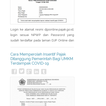
Login ke alamat resmi djponline.pajak.go.id,
login sesuai NPWP dan Password yang
sudah terdaftar pada laman DJP Online dan
masukkan captcha yang tertera pada layar
utama login. Setelah berhasil login laman
Cara Memperoleh Insentif Pajak
akan menampilkan menu Utama, kemudian
Ditanggung Pemerintah Bagi UMKM
pilih menu Layanan. Setelah masuk menu
Terdampak COVID-19
Layanan, laman akan menampilkan sub
menu dari menu Layanan kemudian pilih
eReporting Insentif Covid-19. - Pada