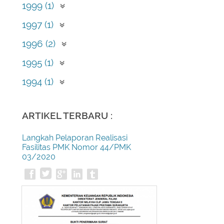
Desember (2)
1999 (1)
September (1)
1997 (1)
Mei (1)
1996 (2)
April (2)
1995 (1)
Februari (1)
1994 (1)
Desember (1)
ARTIKEL TERBARU :
Langkah Pelaporan Realisasi
Fasilitas PMK Nomor 44/PMK
03/2020