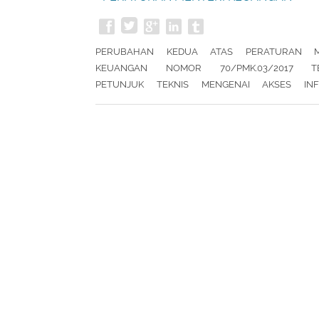
REPUBLIK INDONESIA NOMOR
19/PMK.03/2018
PERUBAHAN KEDUA ATAS PERATURAN M
KEUANGAN NOMOR 70/PMK.03/2017 T
PETUNJUK TEKNIS MENGENAI AKSES INF
KEUANGAN UNTUK KEPENTINGAN PERPAJAKAN